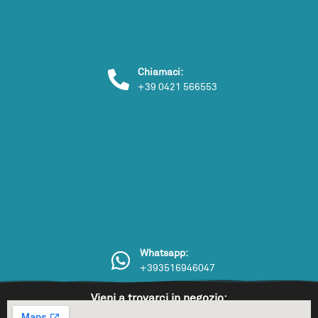
Chiamaci:
+39 0421 566553
Whatsapp:
+393516946047
Vieni a trovarci in negozio: