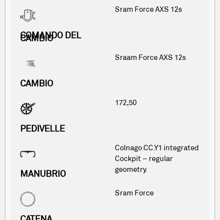
Sram Force AXS 12s
COMANDO DEL
CAMBIO
Sraam Force AXS 12s
CAMBIO
172,50
PEDIVELLE
Colnago CC.Y1 integrated
Cockpit – regular
geometry.
MANUBRIO
Sram Force
CATENA