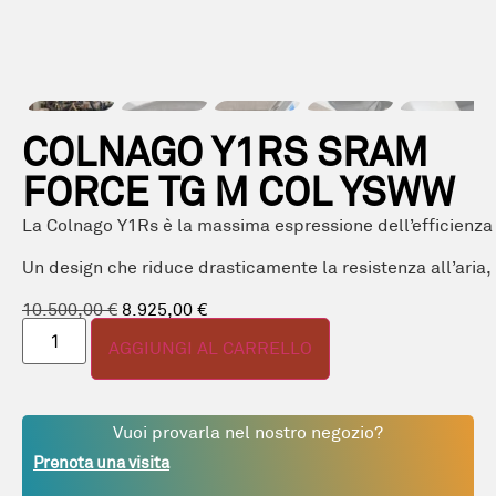
COLNAGO Y1RS SRAM
FORCE TG M COL YSWW
La
Colnago
Y1Rs
è
la
massima
espressione
dell’efficienz
Un
design
che
riduce
drasticamente
la
resistenza
all’aria,
10.500,00
€
8.925,00
€
AGGIUNGI AL CARRELLO
Vuoi provarla
nel nostro negozio?
Prenota una visita