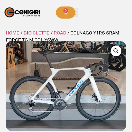
0
HOME
/
BICICLETTE
/
ROAD
/ COLNAGO Y1RS SRAM
FORCE TG M COL YSWW