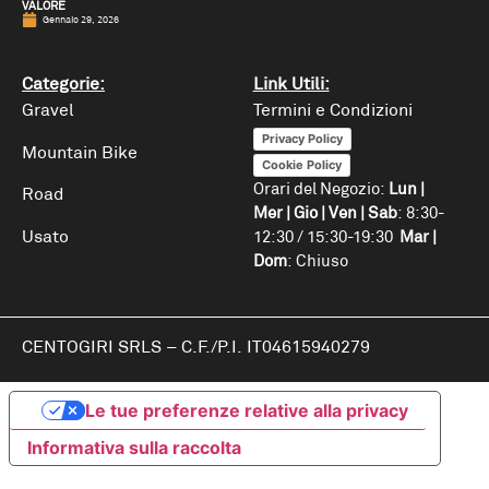
VALORE
Gennaio 29, 2026
Categorie:
Link Utili:
Gravel
Termini e Condizioni
Privacy Policy
Mountain Bike
Cookie Policy
Orari del Negozio:
Lun |
Road
Mer | Gio | Ven | Sab
: 8:30-
Usato
12:30 / 15:30-19:30
Mar |
Dom
: Chiuso
CENTOGIRI SRLS
– C.F./P.I. IT04615940279
Le tue preferenze relative alla privacy
Informativa sulla raccolta