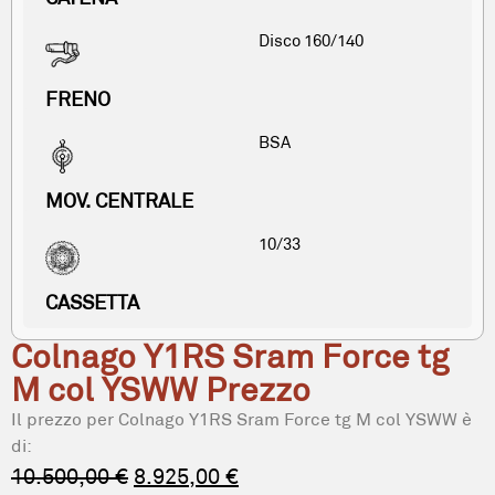
Disco 160/140
FRENO
BSA
MOV. CENTRALE
10/33
CASSETTA
Colnago Y1RS Sram Force tg
M col YSWW Prezzo
Il prezzo per Colnago Y1RS Sram Force tg M col YSWW è
di:
10.500,00
€
8.925,00
€