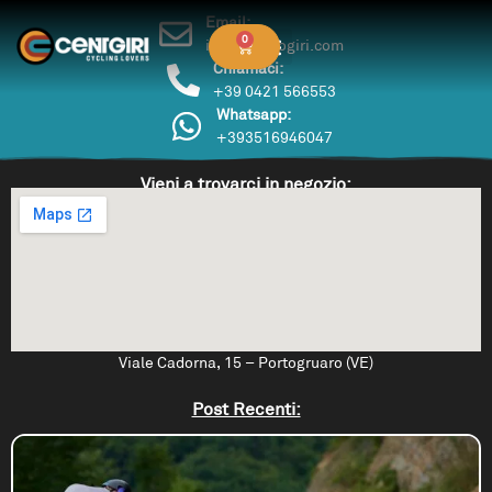
Email:
0
info@centogiri.com
Chiamaci:
+39 0421 566553
Whatsapp:
+393516946047
Vieni a trovarci in negozio:
Viale Cadorna, 15 – Portogruaro (VE)
Post Recenti: